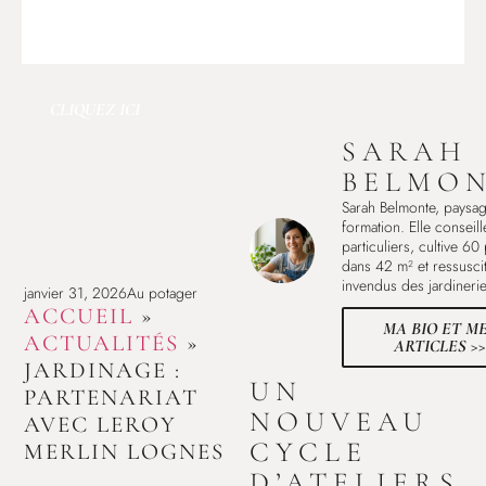
CLIQUEZ ICI
SARAH
BELMO
Sarah Belmonte, paysag
formation. Elle conseill
particuliers, cultive 60
dans 42 m² et ressuscit
invendus des jardinerie
janvier 31, 2026
Au potager
ACCUEIL
»
MA BIO ET M
ACTUALITÉS
»
ARTICLES >>
JARDINAGE :
UN
PARTENARIAT
NOUVEAU
AVEC LEROY
CYCLE
MERLIN LOGNES
D’ATELIERS