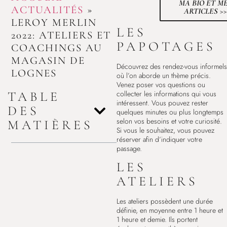
MA BIO ET M
ACTUALITÉS
»
ARTICLES >>
LEROY MERLIN
LES
2022: ATELIERS ET
PAPOTAGES
COACHINGS AU
MAGASIN DE
Découvrez des rendez-vous informels
LOGNES
où l’on aborde un thème précis.
Venez poser vos questions ou
collecter les informations qui vous
TABLE
intéressent. Vous pouvez rester
DES
quelques minutes ou plus longtemps
selon vos besoins et votre curiosité.
MATIÈRES
Si vous le souhaitez, vous pouvez
réserver afin d’indiquer votre
passage.
LES
ATELIERS
Les ateliers possèdent une durée
définie, en moyenne entre 1 heure et
1 heure et demie. Ils portent