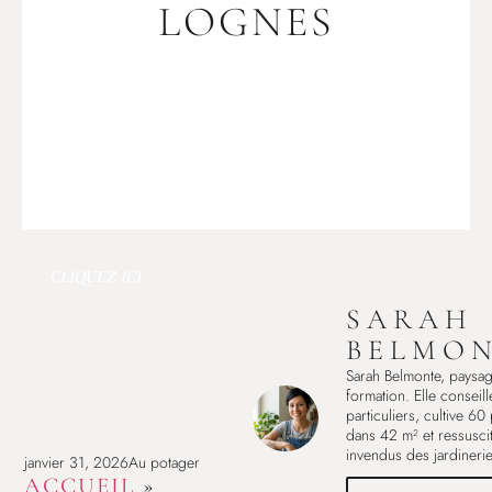
LOGNES
CLIQUEZ ICI
SARAH
BELMO
Sarah Belmonte, paysag
formation. Elle conseill
particuliers, cultive 60
dans 42 m² et ressuscit
invendus des jardinerie
janvier 31, 2026
Au potager
ACCUEIL
»